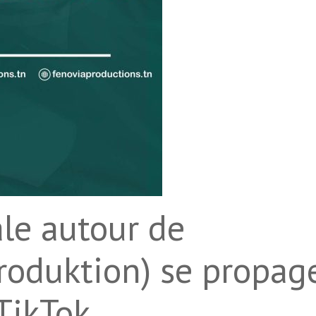
ale autour de
Produktion) se propag
TikTok.