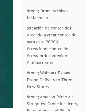
drone; Drone Archives –
leManoosh
(creación de contenido):
Aprende a crear contenido
para este 2026🎀
#creaciondecontenido
#creadordecontenido
#latinacreator
drone; Walmart Expands
Drone Delivery to Three
New States
drone; Amazon Prime Air
Struggles: Drone Incidents,
Regulations, and Rivals