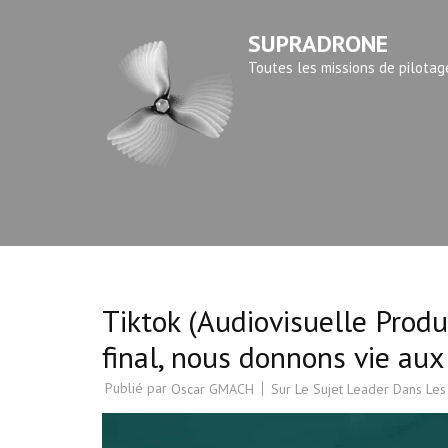
Aller
SUPRADRONE
au
contenu
Toutes les missions de pilotag
(Pressez
Entrée)
Tiktok (Audiovisuelle Prod
final, nous donnons vie aux
Publié par
Sur Le Sujet Leader Dans Les
Oscar GMACH