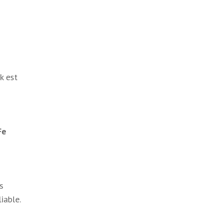
k est
Fe
s
iable.