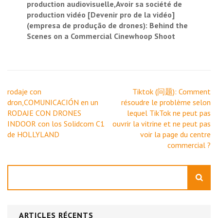
production audiovisuelle,Avoir sa société de
production vidéo [Devenir pro de la vidéo]
(empresa de produção de drones): Behind the
Scenes on a Commercial Cinewhoop Shoot
Navigation
rodaje con
Tiktok (问题): Comment
de
dron,COMUNICACIÓN en un
résoudre le problème selon
l’article
RODAJE CON DRONES
lequel TikTok ne peut pas
INDOOR con los Solidcom C1
ouvrir la vitrine et ne peut pas
de HOLLYLAND
voir la page du centre
commercial ?
Rechercher
ARTICLES RÉCENTS