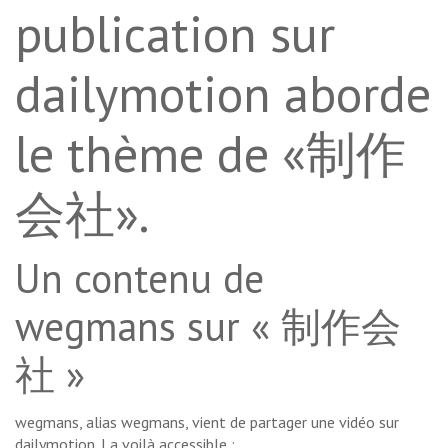
publication sur
dailymotion aborde
le thème de «制作
会社».
Un contenu de
wegmans sur « 制作会
社 »
wegmans, alias wegmans, vient de partager une vidéo sur
dailymotion. La voilà accessible :