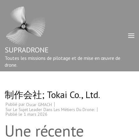
Aller
au
contenu
(Pressez
Entrée)
SUPRADRONE
Toutes les missions de pilotage et de mise en œuvre de
drone.
制作会社; Tokai Co., Ltd.
Publié par
Oscar GMACH
Sur Le Sujet Leader Dans Les Métiers Du Drone:
Publié le
1 mars 2026
Une récente