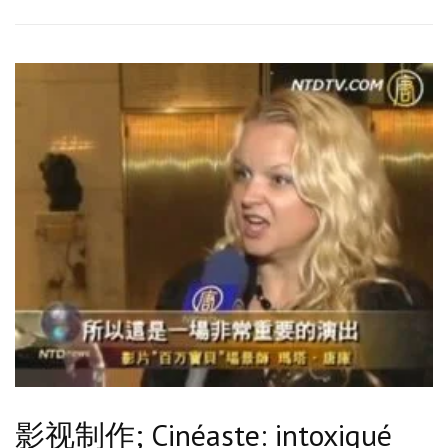
影视制作; Cinéaste: intoxiqué