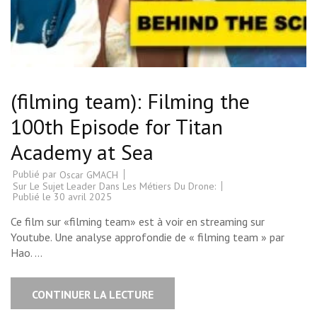
(filming team): Filming the
100th Episode for Titan
Academy at Sea
Publié par
Oscar GMACH
Sur Le Sujet Leader Dans Les Métiers Du Drone:
Publié le
30 avril 2025
Ce film sur «filming team» est à voir en streaming sur
Youtube. Une analyse approfondie de « filming team » par
Hao. …
CONTINUER LA LECTURE