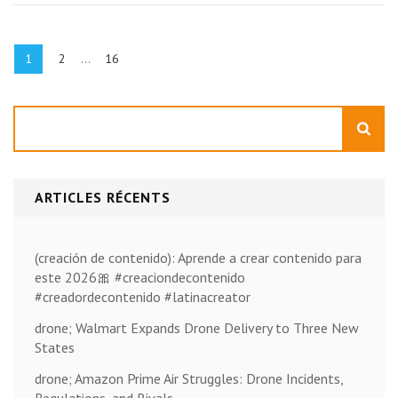
Pagination
des
Page
Page
Page
1
2
…
16
publications
Rechercher
ARTICLES RÉCENTS
(creación de contenido): Aprende a crear contenido para
este 2026🎀 #creaciondecontenido
#creadordecontenido #latinacreator
drone; Walmart Expands Drone Delivery to Three New
States
drone; Amazon Prime Air Struggles: Drone Incidents,