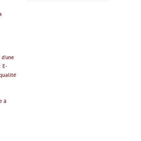
a
 d’une
 E-
qualité
e à