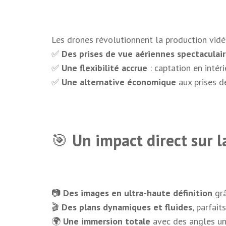
Les drones révolutionnent la production vidé
✅
Des prises de vue aériennes spectaculai
✅
Une flexibilité accrue
: captation en intér
✅
Une alternative économique
aux prises de
🎯
Un impact direct sur l
📷
Des images en ultra-haute définition
grâ
🎬
Des plans dynamiques et fluides
, parfait
🌍
Une immersion totale
avec des angles un