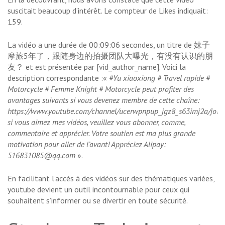
suscitait beaucoup d’intérêt. Le compteur de Likes indiquait:
159.
La vidéo a une durée de 00:09:06 secondes, un titre de 妹子
摩旅5年了，跟随身边的拍摄团队大曝光，有没有认识的朋
友？ et est présentée par [vid_author_name]. Voici la
description correspondante :«
#Yu xiaoxiong # Travel rapide #
Motorcycle # Femme Knight # Motorcycle peut profiter des
avantages suivants si vous devenez membre de cette chaîne:
https://www.youtube.com/channel/ucerwpnpup_jgz8_s63imj2a/join
si vous aimez mes vidéos, veuillez vous abonner, comme,
commentaire et apprécier. Votre soutien est ma plus grande
motivation pour aller de l’avant! Appréciez Alipay:
516831085@qq.com
».
En facilitant l’accès à des vidéos sur des thématiques variées,
youtube devient un outil incontournable pour ceux qui
souhaitent s’informer ou se divertir en toute sécurité.