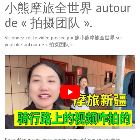
小熊摩旅全世界 autour
de « 拍摄团队 ».
Visionnez cette vidéo postée par 豫小熊摩旅全世界 sur
youtube. autour de « 拍摄团队 »:
En la découvrant, nous avons constaté que cette vidéo