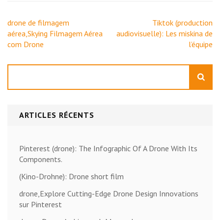
Navigation
drone de filmagem
Tiktok (production
de
aérea,Skying Filmagem Aérea
audiovisuelle): Les miskina de
l’article
com Drone
l’équipe
Rechercher
ARTICLES RÉCENTS
Pinterest (drone): The Infographic Of A Drone With Its
Components.
(Kino-Drohne): Drone short film
drone,Explore Cutting-Edge Drone Design Innovations
sur Pinterest