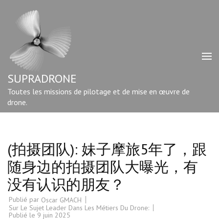
Aller
au
contenu
(Pressez
Entrée)
SUPRADRONE
Toutes les missions de pilotage et de mise en œuvre de
drone.
(拍摄团队): 妹子摩旅5年了，跟
随身边的拍摄团队大曝光，有
没有认识的朋友？
Publié par
Oscar GMACH
Sur Le Sujet Leader Dans Les Métiers Du Drone:
Publié le
9 juin 2025