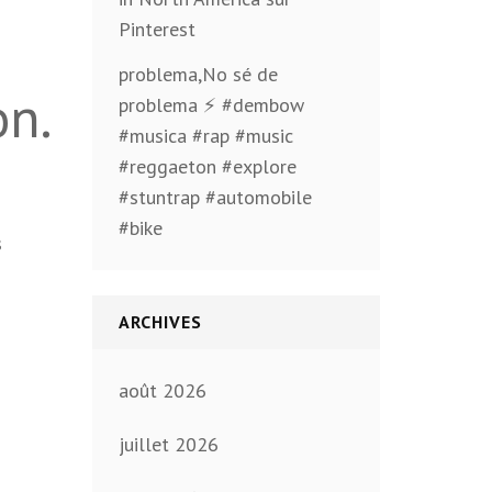
Pinterest
problema,No sé de
n.
problema ⚡️ #dembow
#musica #rap #music
#reggaeton #explore
#stuntrap #automobile
#bike
s
ARCHIVES
août 2026
juillet 2026