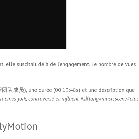
, elle suscitait déjà de l’engagement. Le nombre de vues
团队成员), une durée (00:19:48s) et une description que
acines folk, controversé et influent #道lang#musicscene#clas
ilyMotion