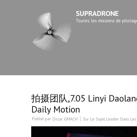
Aller
SUPRADRONE
au
contenu
Toutes les missions de pilotag
(Pressez
Entrée)
拍摄团队,7.05 Linyi Daolang 
Daily Motion
Publié par
Sur Le Sujet Leader Dans Les
Oscar GMACH