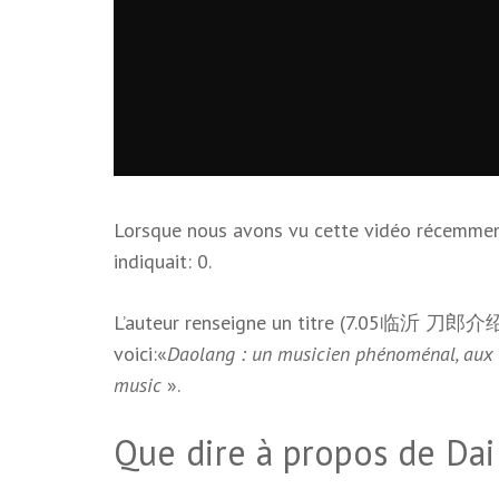
Lorsque nous avons vu cette vidéo récemment
indiquait: 0.
L’auteur renseigne un titre (7.05临沂 刀郎介绍
voici:«
Daolang : un musicien phénoménal, aux r
music
».
Que dire à propos de Da