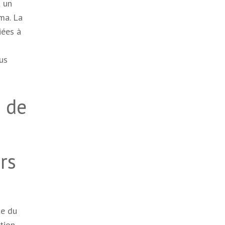
t un
ma. La
iées à
us
s de
rs
te du
tion