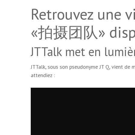
Retrouvez une vi
«拍摄团队» dispon
JTTalk met en lum
JTTalk, sous son pseudonyme JT Q, vient de m
attendiez :