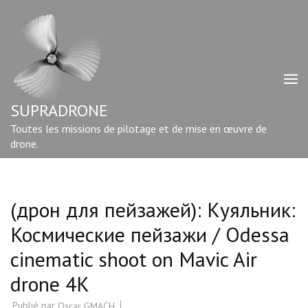
Aller
au
contenu
(Pressez
Entrée)
SUPRADRONE
Toutes les missions de pilotage et de mise en œuvre de
drone.
(дрон для пейзажей): Куяльник:
Космические пейзажи / Odessa
cinematic shoot on Mavic Air
drone 4K
Publié par
Oscar GMACH