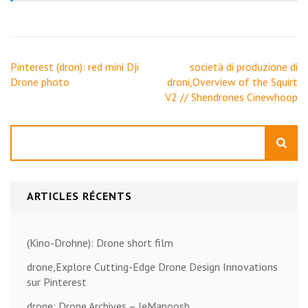
Navigation
Pinterest (dron): red mini Dji
società di produzione di
de
Drone photo
droni,Overview of the Squirt
l’article
V2 // Shendrones Cinewhoop
Rechercher
ARTICLES RÉCENTS
(Kino-Drohne): Drone short film
drone,Explore Cutting-Edge Drone Design Innovations
sur Pinterest
drone; Drone Archives – leManoosh