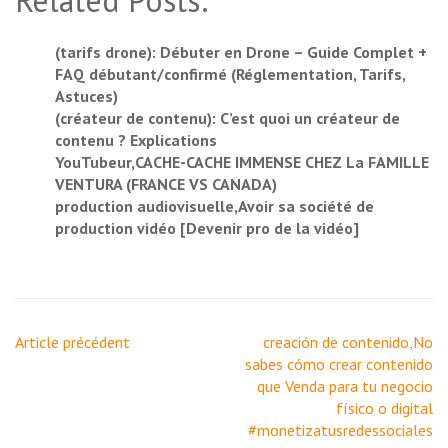
Related Posts:
(tarifs drone): Débuter en Drone – Guide Complet +
FAQ débutant/confirmé (Réglementation, Tarifs,
Astuces)
(créateur de contenu): C’est quoi un créateur de
contenu ? Explications
YouTubeur,CACHE-CACHE IMMENSE CHEZ La FAMILLE
VENTURA (FRANCE VS CANADA)
production audiovisuelle,Avoir sa société de
production vidéo [Devenir pro de la vidéo]
Navigation
Article précédent
creación de contenido,No
de
sabes cómo crear contenido
l’article
que Venda para tu negocio
físico o digital
#monetizatusredessociales