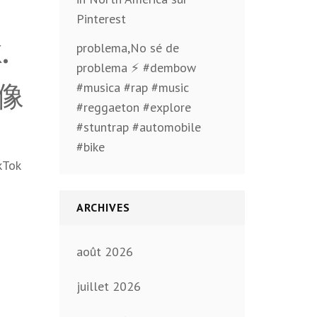
Pinterest
.
problema,No sé de
problema ⚡️ #dembow
映像
#musica #rap #music
#reggaeton #explore
#stuntrap #automobile
#bike
kTok
ARCHIVES
août 2026
juillet 2026