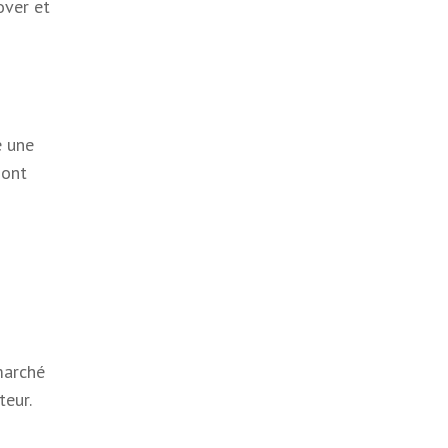
over et
e une
sont
marché
teur.