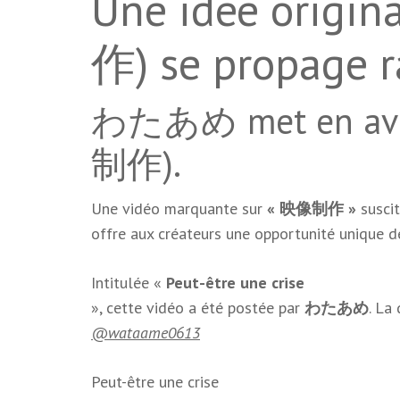
Une idée origi
作) se propage r
わたあめ met en avant
制作).
Une vidéo marquante sur
« 映像制作 »
suscit
offre aux créateurs une opportunité unique de
Intitulée «
Peut-être une crise
», cette vidéo a été postée par
わたあめ
. La
@wataame0613
Peut-être une crise