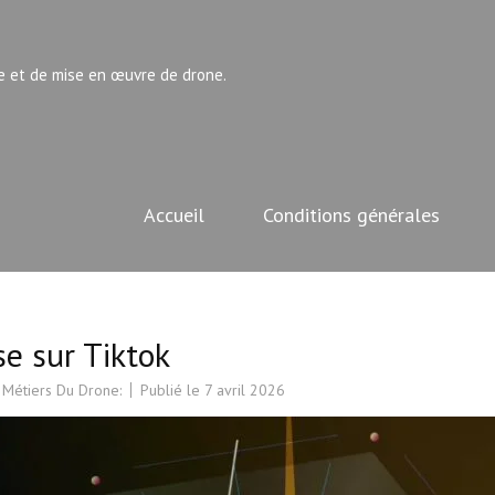
e et de mise en œuvre de drone.
Accueil
Conditions générales
 sur Tiktok
 Métiers Du Drone:
Publié le
7 avril 2026