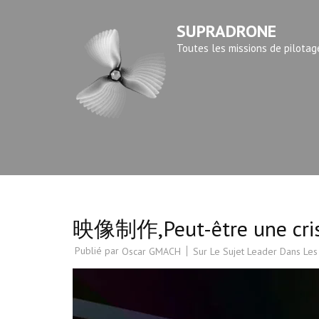
Aller
SUPRADRONE
au
contenu
Toutes les missions de pilotag
(Pressez
Entrée)
映像制作,Peut-être une crise
Publié par
Sur Le Sujet Leader Dans Les
Oscar GMACH