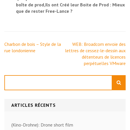
boîte de prod,Ils ont Créé leur Boite de Prod : Mieux
que de rester Free-Lance ?
Navigation
Charbon de bois – Style de la
WEB: Broadcom envoie des
de
rue londonienne
lettres de cessez-le-dessin aux
l’article
détenteurs de licences
perpétuelles VMware
Rechercher
ARTICLES RÉCENTS
(Kino-Drohne): Drone short film