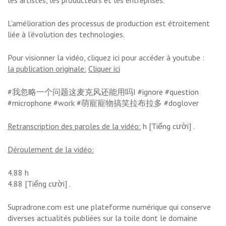
les artistes, les producteurs et les entreprises.
L’amélioration des processus de production est étroitement
liée à l’évolution des technologies.
Pour visionner la vidéo, cliquez ici pour accéder à youtube :
la publication originale:
Cliquer ici
#我忽略一个问题这麦克风还能用吗I #ignore #question
#microphone #work #萌寵寵物搞笑拉布拉多 #doglover
Retranscription des paroles de la vidéo:
h [Tiếng cười] .
Déroulement de la vidéo:
4.88 h
4.88 [Tiếng cười] .
Supradrone.com est une plateforme numérique qui conserve
diverses actualités publiées sur la toile dont le domaine