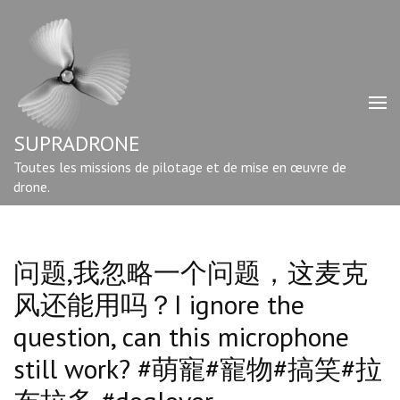
Aller
au
contenu
(Pressez
Entrée)
SUPRADRONE
Toutes les missions de pilotage et de mise en œuvre de
drone.
问题,我忽略一个问题，这麦克
风还能用吗？I ignore the
question, can this microphone
still work? #萌寵#寵物#搞笑#拉