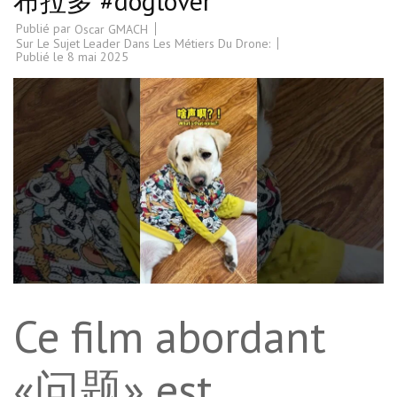
布拉多 #doglover
Publié par
Oscar GMACH
Sur Le Sujet Leader Dans Les Métiers Du Drone:
Publié le
8 mai 2025
Ce film abordant
«问题» est