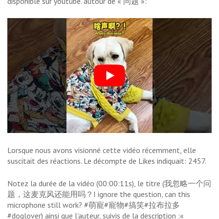
disponible sur youtube. autour de « 问题 »:
Lorsque nous avons visionné cette vidéo récemment, elle
suscitait des réactions. Le décompte de Likes indiquait: 2457.
Notez la durée de la vidéo (00:00:11s), le titre (我忽略一个问
题，这麦克风还能用吗？I ignore the question, can this
microphone still work? #萌寵#寵物#搞笑#拉布拉多
#doglover) ainsi que l’auteur, suivis de la description :«