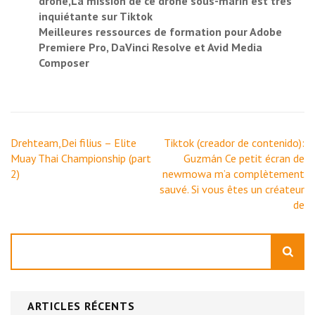
drone,La mission de ce drone sous-marin est très
inquiétante sur Tiktok
Meilleures ressources de formation pour Adobe
Premiere Pro, DaVinci Resolve et Avid Media
Composer
Navigation
Drehteam,Dei filius – Elite
Tiktok (creador de contenido):
de
Muay Thai Championship (part
Guzmán Ce petit écran de
l’article
2)
newmowa m’a complètement
sauvé. Si vous êtes un créateur
de
Rechercher
ARTICLES RÉCENTS