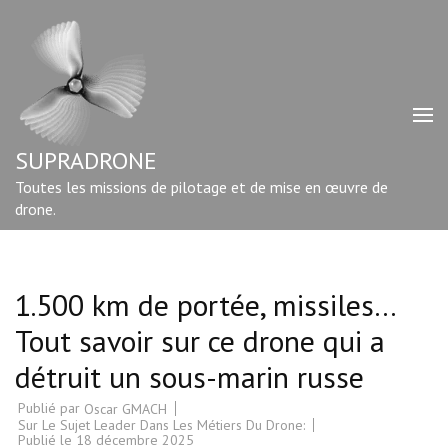
Aller
au
contenu
(Pressez
Entrée)
SUPRADRONE
Toutes les missions de pilotage et de mise en œuvre de
drone.
1.500 km de portée, missiles…
Tout savoir sur ce drone qui a
détruit un sous-marin russe
Publié par
Oscar GMACH
Sur Le Sujet Leader Dans Les Métiers Du Drone:
Publié le
18 décembre 2025