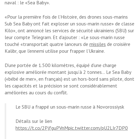
naval : le «Sea Baby».
«Pour la première fois de l’Histoire, des drones sous-marins
Sub Sea Baby ont fait exploser un sous-marin russe» de classe
Kilo», ont annoncé les services de sécurité ukrainiens (SBU) sur
leur compte Telegram. Et d’ajouter : «Le sous-marin russe
touché «transportait quatre lanceurs de
missiles
de croisière
Kalibr, que l’ennemi utilise pour frapper l’Ukraine.
D’une portée de 1.500 kilomètres, équipé d’une charge
explosive améliorée montant jusqu’à 2 tonnes… Le Sea Baby
(«bébé de mer», en français) est un hors-bord sans pilote, dont
les capacités et la précision se sont considérablement
améliorées au cours du conflit.
Le SBU a frappé un sous-marin russe à Novorossiysk
Détails sur le lien
https://t.co/2PjfguPVnM
pic.twitter.com/pU2LIr7DP0