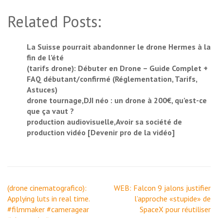
Related Posts:
La Suisse pourrait abandonner le drone Hermes à la
fin de l’été
(tarifs drone): Débuter en Drone – Guide Complet +
FAQ débutant/confirmé (Réglementation, Tarifs,
Astuces)
drone tournage,DJI néo : un drone à 200€, qu’est-ce
que ça vaut ?
production audiovisuelle,Avoir sa société de
production vidéo [Devenir pro de la vidéo]
Navigation
(drone cinematografico):
WEB: Falcon 9 jalons justifier
de
Applying luts in real time.
l’approche «stupide» de
l’article
#filmmaker #cameragear
SpaceX pour réutiliser