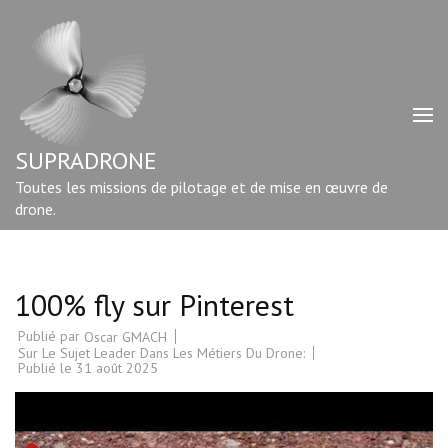
Aller
au
contenu
(Pressez
Entrée)
SUPRADRONE
Toutes les missions de pilotage et de mise en œuvre de
drone.
100% fly sur Pinterest
Publié par
Oscar GMACH
Sur Le Sujet Leader Dans Les Métiers Du Drone:
Publié le
31 août 2025