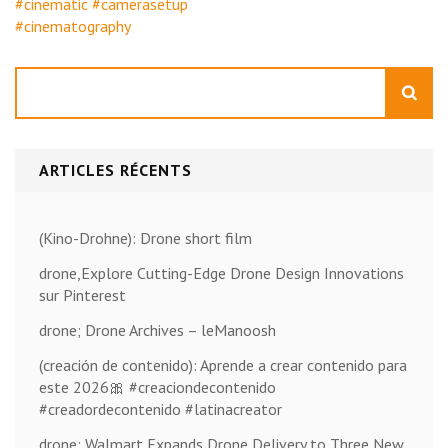
#cinematic #camerasetup
#cinematography
Rechercher
ARTICLES RÉCENTS
(Kino-Drohne): Drone short film
drone,Explore Cutting-Edge Drone Design Innovations
sur Pinterest
drone; Drone Archives – leManoosh
(creación de contenido): Aprende a crear contenido para
este 2026🎀 #creaciondecontenido
#creadordecontenido #latinacreator
drone; Walmart Expands Drone Delivery to Three New