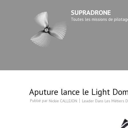
Aller
SUPRADRONE
au
contenu
Toutes les missions de pilotag
(Pressez
Entrée)
Aputure lance le Light Dome
Publié par
Leader Dans Les Métiers D
Nickie CALLEJON