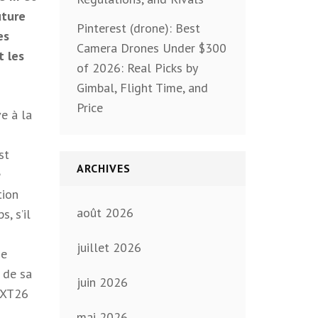
uture
Pinterest (drone): Best
es
Camera Drones Under $300
t les
of 2026: Real Picks by
Gimbal, Flight Time, and
Price
ve à la
st
ARCHIVES
e
tion
août 2026
, s’il
juillet 2026
de
 de sa
juin 2026
e XT26
mai 2026