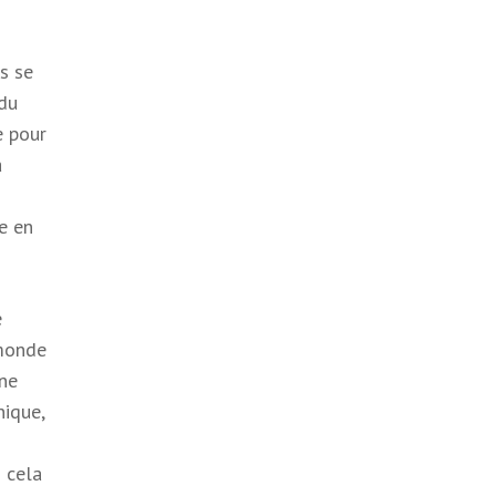
s se
 du
e pour
à
e en
e
 monde
 ne
ique,
 cela