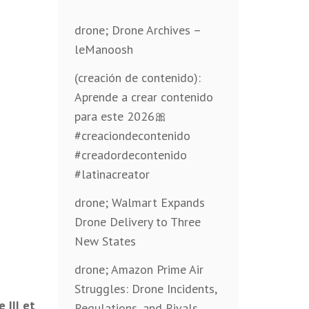
drone; Drone Archives –
leManoosh
(creación de contenido):
Aprende a crear contenido
para este 2026🎀
#creaciondecontenido
#creadordecontenido
#latinacreator
drone; Walmart Expands
Drone Delivery to Three
New States
drone; Amazon Prime Air
Struggles: Drone Incidents,
 III et
Regulations, and Rivals