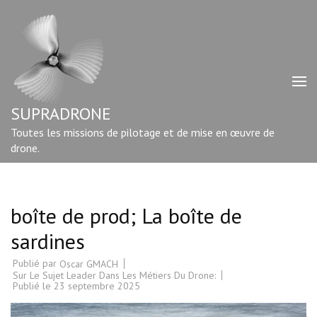
Aller
au
contenu
(Pressez
Entrée)
SUPRADRONE
Toutes les missions de pilotage et de mise en œuvre de
drone.
boîte de prod; La boîte de
sardines
Publié par
Oscar GMACH
Sur Le Sujet Leader Dans Les Métiers Du Drone:
Publié le
23 septembre 2025