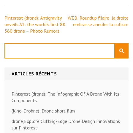
Navigation
Pinterest (drone): Antigravity
WEB: Roundup filaire: la droite
de
unveils A1: the world’s first 8K
embrasse annuler la culture
l’article
360 drone – Photo Rumors
Rechercher
ARTICLES RÉCENTS
Pinterest (drone): The Infographic Of A Drone With Its
Components.
(Kino-Drohne): Drone short film
drone,Explore Cutting-Edge Drone Design Innovations
sur Pinterest