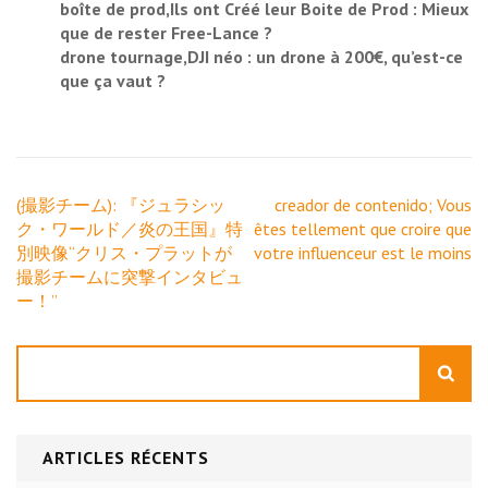
boîte de prod,Ils ont Créé leur Boite de Prod : Mieux
que de rester Free-Lance ?
drone tournage,DJI néo : un drone à 200€, qu’est-ce
que ça vaut ?
Navigation
(撮影チーム): 『ジュラシッ
creador de contenido; Vous
de
ク・ワールド／炎の王国』特
êtes tellement que croire que
l’article
別映像“クリス・プラットが
votre influenceur est le moins
撮影チームに突撃インタビュ
ー！”
Rechercher
ARTICLES RÉCENTS