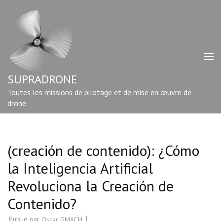
Aller
au
contenu
(Pressez
Entrée)
SUPRADRONE
Toutes les missions de pilotage et de mise en œuvre de
drone.
(creación de contenido): ¿Cómo
la Inteligencia Artificial
Revoluciona la Creación de
Contenido?
Publié par
Oscar GMACH