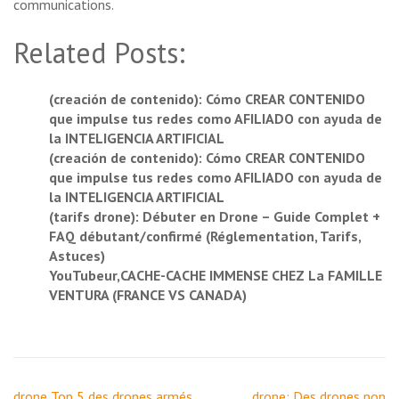
communications.
Related Posts:
(creación de contenido): Cómo CREAR CONTENIDO
que impulse tus redes como AFILIADO con ayuda de
la INTELIGENCIA ARTIFICIAL
(creación de contenido): Cómo CREAR CONTENIDO
que impulse tus redes como AFILIADO con ayuda de
la INTELIGENCIA ARTIFICIAL
(tarifs drone): Débuter en Drone – Guide Complet +
FAQ débutant/confirmé (Réglementation, Tarifs,
Astuces)
YouTubeur,CACHE-CACHE IMMENSE CHEZ La FAMILLE
VENTURA (FRANCE VS CANADA)
Navigation
drone,Top 5 des drones armés
drone; Des drones non