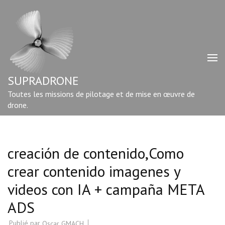
Aller
au
contenu
(Pressez
Entrée)
SUPRADRONE
Toutes les missions de pilotage et de mise en œuvre de
drone.
creación de contenido,Como
crear contenido imagenes y
videos con IA + campaña META
ADS
Publié par
Oscar GMACH