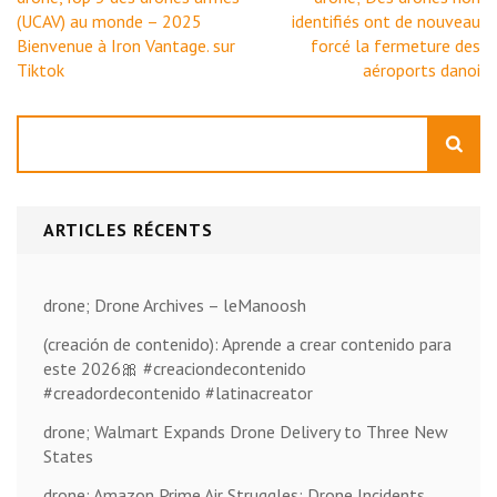
de
(UCAV) au monde – 2025
identifiés ont de nouveau
l’article
Bienvenue à Iron Vantage. sur
forcé la fermeture des
Tiktok
aéroports danoi
Rechercher
ARTICLES RÉCENTS
drone; Drone Archives – leManoosh
(creación de contenido): Aprende a crear contenido para
este 2026🎀 #creaciondecontenido
#creadordecontenido #latinacreator
drone; Walmart Expands Drone Delivery to Three New
States
drone; Amazon Prime Air Struggles: Drone Incidents,