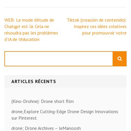
Navigation
WEB: Le mode d’étude de
Tiktok (creación de contenido):
de
Chatgpt est là. Cela ne
Inspirez ces idées créatives
l’article
résoudra pas les problèmes
pour promouvoir votre
d’IA de l’éducation
Rechercher
ARTICLES RÉCENTS
(Kino-Drohne): Drone short film
drone,Explore Cutting-Edge Drone Design Innovations
sur Pinterest
drone; Drone Archives – leManoosh