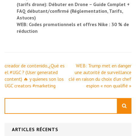
(tarifs drone): Débuter en Drone – Guide Complet +
FAQ débutant/confirmé (Réglementation, Tarifs,
Astuces)
WEB: Codes promotionnels et offres Nike : 30 % de
réduction
Navigation
creador de contenido,¿Qué es
WEB: Trump met en danger
de
el #UGC ? (User generated
une autorité de surveillance
l’article
content) 🔥 y quienes son los
clé en raison du choix d’un chef
UGC creators #marketing
espion « non qualifié »
Rechercher
ARTICLES RÉCENTS