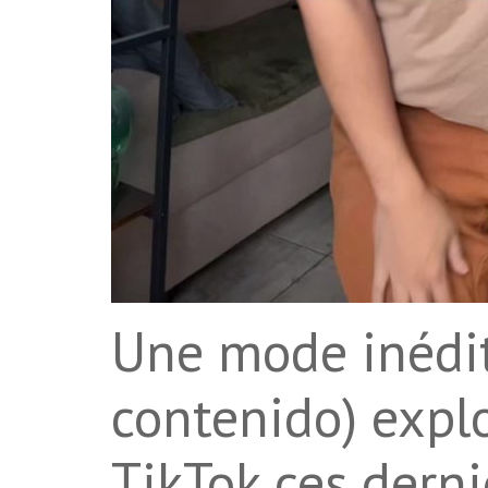
Une mode inédit
contenido) explo
TikTok ces derni