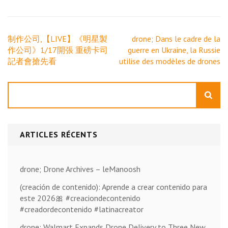
Navigation
制作公司,【LIVE】《明星製
drone; Dans le cadre de la
de
作公司》1/17開張 重磅卡司
guerre en Ukraine, la Russie
l’article
記者會搶先看
utilise des modèles de drones
Rechercher
ARTICLES RÉCENTS
drone; Drone Archives – leManoosh
(creación de contenido): Aprende a crear contenido para
este 2026🎀 #creaciondecontenido
#creadordecontenido #latinacreator
drone; Walmart Expands Drone Delivery to Three New