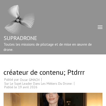
Aller
au
contenu
(Pressez
Entrée)
SUPRADRONE
Toutes les missions de pilotage et de mise en œuvre de
drone.
créateur de contenu; Ptdrrr
Publié par
Oscar GMACH
Sur Le Sujet Leader Dans Les Métiers Du Drone:
Publié le
19 avril 2026