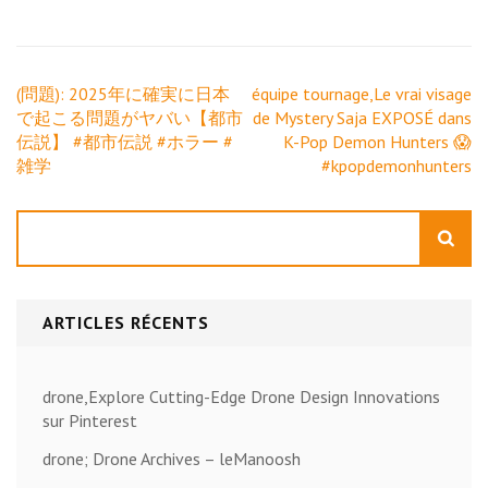
Navigation
(問題): 2025年に確実に日本
équipe tournage,Le vrai visage
de
で起こる問題がヤバい【都市
de Mystery Saja EXPOSÉ dans
l’article
伝説】 #都市伝説 #ホラー #
K-Pop Demon Hunters 😱
雑学
#kpopdemonhunters
Rechercher
ARTICLES RÉCENTS
drone,Explore Cutting-Edge Drone Design Innovations
sur Pinterest
drone; Drone Archives – leManoosh