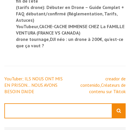
fin de l’été
(tarifs drone): Débuter en Drone – Guide Complet +
FAQ débutant/confirmé (Réglementation, Tarifs,
Astuces)
YouTubeur,CACHE-CACHE IMMENSE CHEZ La FAMILLE
VENTURA (FRANCE VS CANADA)
drone tournage,DJI néo : un drone à 200€, qu’est-ce
que ça vaut ?
Navigation
YouTuber; ILS NOUS ONT MIS
creador de
de
EN PRISON… NOUS AVONS
contenido,Créateurs de
l’article
BESOIN D’AIDE
contenu sur Tiktok
Rechercher