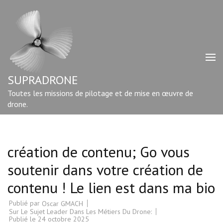
Aller
au
contenu
(Pressez
Entrée)
SUPRADRONE
Toutes les missions de pilotage et de mise en œuvre de
drone.
création de contenu; Go vous
soutenir dans votre création de
contenu ! Le lien est dans ma bio
Publié par
Oscar GMACH
Sur Le Sujet Leader Dans Les Métiers Du Drone:
Publié le
24 octobre 2025