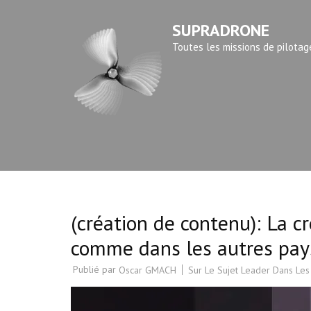
Aller
SUPRADRONE
au
contenu
Toutes les missions de pilotag
(Pressez
Entrée)
(création de contenu): La c
comme dans les autres pay
Publié par
Sur Le Sujet Leader Dans Les
Oscar GMACH