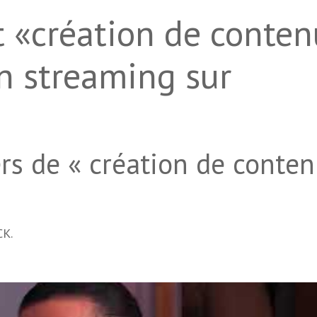
t «création de conte
en streaming sur
rs de « création de conten
CK.