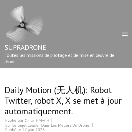
Aller
au
contenu
(Pressez
Entrée)
SUPRADRONE
Toutes les missions de pilotage et de mise en œuvre de
drone.
Daily Motion (无人机): Robot
Twitter, robot X, X se met à jour
automatiquement.
Publié par
Oscar GMACH
Sur Le Sujet Leader Dans Les Métiers Du Drone:
Publié le
22 juin 2026