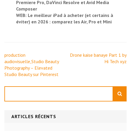
Premiere Pro, DaVinci Resolve et Avid Media
Composer
WEB: Le meilleur iPad à acheter (et certains à
éviter) en 2026 : comparez les Air, Pro et Mini
Navigation
production
Drone kaise banaye Part 1 by
de
audiovisuelle,Studio Beauty
Hi Tech xyz
l’article
Photography – Elevated
Studio Beauty sur Pinterest
Rechercher
ARTICLES RÉCENTS