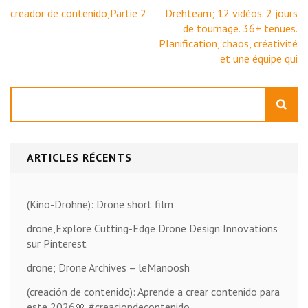
Navigation
creador de contenido,Partie 2
Drehteam; 12 vidéos. 2 jours
de
de tournage. 36+ tenues.
l’article
Planification, chaos, créativité
et une équipe qui
Rechercher
ARTICLES RÉCENTS
(Kino-Drohne): Drone short film
drone,Explore Cutting-Edge Drone Design Innovations
sur Pinterest
drone; Drone Archives – leManoosh
(creación de contenido): Aprende a crear contenido para
este 2026🎀 #creaciondecontenido