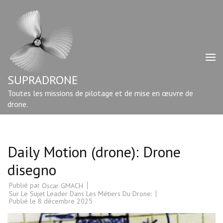
Aller
au
contenu
(Pressez
Entrée)
SUPRADRONE
Toutes les missions de pilotage et de mise en œuvre de
drone.
Daily Motion (drone): Drone
disegno
Publié par
Oscar GMACH
Sur Le Sujet Leader Dans Les Métiers Du Drone:
Publié le
8 décembre 2025