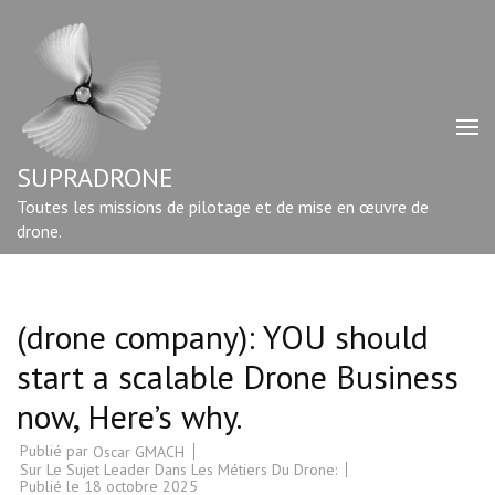
Aller
au
contenu
(Pressez
Entrée)
SUPRADRONE
Toutes les missions de pilotage et de mise en œuvre de
drone.
(drone company): YOU should
start a scalable Drone Business
now, Here’s why.
Publié par
Oscar GMACH
Sur Le Sujet Leader Dans Les Métiers Du Drone:
Publié le
18 octobre 2025