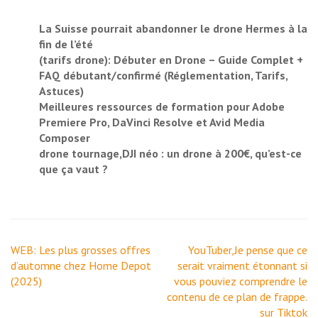
La Suisse pourrait abandonner le drone Hermes à la
fin de l’été
(tarifs drone): Débuter en Drone – Guide Complet +
FAQ débutant/confirmé (Réglementation, Tarifs,
Astuces)
Meilleures ressources de formation pour Adobe
Premiere Pro, DaVinci Resolve et Avid Media
Composer
drone tournage,DJI néo : un drone à 200€, qu’est-ce
que ça vaut ?
Navigation
WEB: Les plus grosses offres
YouTuber,Je pense que ce
de
d’automne chez Home Depot
serait vraiment étonnant si
l’article
(2025)
vous pouviez comprendre le
contenu de ce plan de frappe.
sur Tiktok