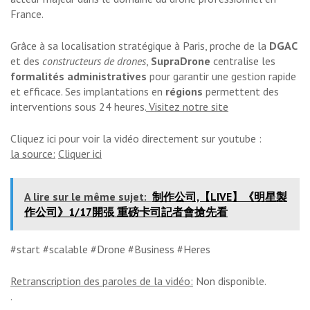
France.
Grâce à sa localisation stratégique à Paris, proche de la
DGAC
et des
constructeurs de drones
,
SupraDrone
centralise les
formalités administratives
pour garantir une gestion rapide
et efficace. Ses implantations en
régions
permettent des
interventions sous 24 heures.
Visitez notre site
Cliquez ici pour voir la vidéo directement sur youtube :
la source:
Cliquer ici
A lire sur le même sujet:
制作公司,【LIVE】《明星製
作公司》1/17開張 重磅卡司記者會搶先看
#start #scalable #Drone #Business #Heres
Retranscription des paroles de la vidéo:
Non disponible.
.