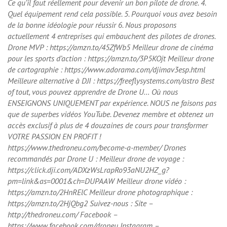
Ce qu’il faut réellement pour devenir un bon pilote de drone. 4.
Quel équipement rend cela possible. 5. Pourquoi vous avez besoin
de la bonne idéologie pour réussir 6. Nous proposons
actuellement 4 entreprises qui embauchent des pilotes de drones.
Drone MVP : https://amzn.to/45ZfWb5 Meilleur drone de cinéma
pour les sports d’action : https://amzn.to/3P5KOjt Meilleur drone
de cartographie : https://www.adorama.com/djimav3esp.html
Meilleure alternative à DJI : https://freeflysystems.com/astro Best
of tout, vous pouvez apprendre de Drone U… Où nous
ENSEIGNONS UNIQUEMENT par expérience. NOUS ne faisons pas
que de superbes vidéos YouTube. Devenez membre et obtenez un
accès exclusif à plus de 4 douzaines de cours pour transformer
VOTRE PASSION EN PROFIT !
https://www.thedroneu.com/become-a-member/ Drones
recommandés par Drone U : Meilleur drone de voyage :
https://click.dji.com/ADXzWsLrapRo93aNU2HZ_g?
pm=link&as=0001&ch=DUPAAW Meilleur drone vidéo :
https://amzn.to/2HnRElC Meilleur drone photographique :
https://amzn.to/2HjQbg2 Suivez-nous : Site –
http://thedroneu.com/ Facebook –
https://www.facebook.com/droneu Instagram –