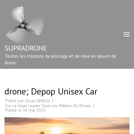
Aller
au
contenu
(Pressez
Entrée)
SUPRADRONE
Toutes les missions de pilotage et de mise en œuvre de
drone.
drone; Depop Unisex Car
Publié par
Oscar GMACH
Sur Le Sujet Leader Dans Les Métiers Du Drone:
Publié le
18 mai 2026