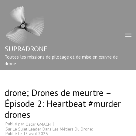
Aller
au
contenu
(Pressez
Entrée)
SUPRADRONE
Toutes les missions de pilotage et de mise en œuvre de
drone.
drone; Drones de meurtre –
Épisode 2: Heartbeat #murder
drones
Publié par
Oscar GMACH
Sur Le Sujet Leader Dans Les Métiers Du Drone:
Publié le
13 avril 2025