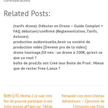
communications.
Related Posts:
(tarifs drone): Débuter en Drone – Guide Complet +
FAQ débutant/confirmé (Réglementation, Tarifs,
Astuces)
production audiovisuelle,Avoir sa société de
production vidéo [Devenir pro de la vidéo]
drone tournage,DJI néo : un drone à 200€, qu’est-ce
que ça vaut ?
boîte de prod,Ils ont Créé leur Boite de Prod : Mieux
que de rester Free-Lance ?
Navigation
制作公司,Nezha 2 Je suis très
filmación con dron,Chistau
de
fier de pouvoir participer à une
Adventours – Ejercicios de
l’article
telle grosse affaire sur Tiktok
Filmación con Dron