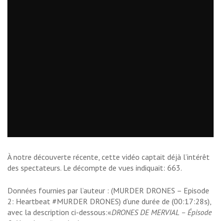
À notre découverte récente, cette vidéo captait déjà l’intérêt
des spectateurs. Le décompte de vues indiquait: 663.
Données fournies par l’auteur : (MURDER DRONES – Episode
2: Heartbeat #MURDER DRONES) d’une durée de (00:17:28s),
avec la description ci-dessous:«
DRONES DE MERVIAL – Épisode