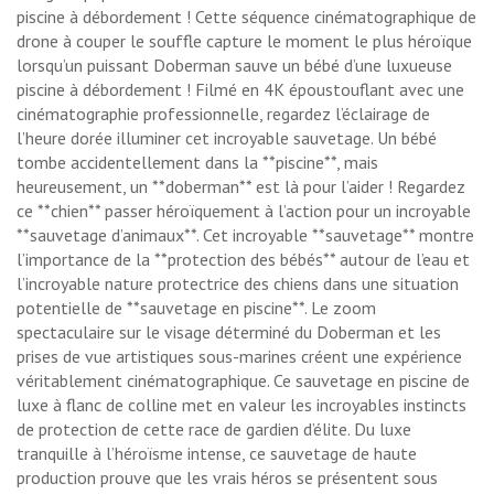
piscine à débordement ! Cette séquence cinématographique de
drone à couper le souffle capture le moment le plus héroïque
lorsqu’un puissant Doberman sauve un bébé d’une luxueuse
piscine à débordement ! Filmé en 4K époustouflant avec une
cinématographie professionnelle, regardez l’éclairage de
l’heure dorée illuminer cet incroyable sauvetage. Un bébé
tombe accidentellement dans la **piscine**, mais
heureusement, un **doberman** est là pour l’aider ! Regardez
ce **chien** passer héroïquement à l’action pour un incroyable
**sauvetage d’animaux**. Cet incroyable **sauvetage** montre
l’importance de la **protection des bébés** autour de l’eau et
l’incroyable nature protectrice des chiens dans une situation
potentielle de **sauvetage en piscine**. Le zoom
spectaculaire sur le visage déterminé du Doberman et les
prises de vue artistiques sous-marines créent une expérience
véritablement cinématographique. Ce sauvetage en piscine de
luxe à flanc de colline met en valeur les incroyables instincts
de protection de cette race de gardien d’élite. Du luxe
tranquille à l’héroïsme intense, ce sauvetage de haute
production prouve que les vrais héros se présentent sous