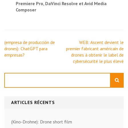
Premiere Pro, DaVinci Resolve et Avid Media
Composer
Navigation
(empresa de producción de
WEB: Ascent devient le
de
drones): ChatGPT para
premier fabricant américain de
l’article
empresas?
drones à obtenir le label de
cybersécurité le plus élevé
Rechercher
ARTICLES RÉCENTS
(Kino-Drohne): Drone short film