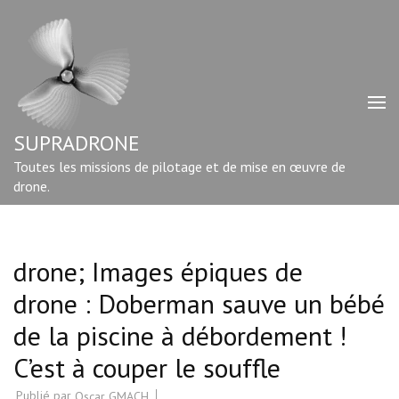
Aller
au
contenu
(Pressez
Entrée)
SUPRADRONE
Toutes les missions de pilotage et de mise en œuvre de
drone.
drone; Images épiques de
drone : Doberman sauve un bébé
de la piscine à débordement !
C’est à couper le souffle
Publié par
Oscar GMACH