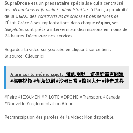
SupraDrone
est un
prestataire spécialisé
qui a centralisé
les
déclarations et formalités administratives
à Paris, à proximité
de la
DGAC
, des
constructeurs de drones
et des services de
l’État. Grâce à ses implantations dans chaque
région
, ses
télépilotes
sont prêts à intervenir sur des missions en moins de
24 heures.
Découvrez nos services
Regardez la vidéo sur youtube en cliquant sur ce lien :
la source:
Cliquer ici
A lire sur le même sujet:
問題,別動！這個話筒有問題
#搞笑视频 #创意短剧 #沙雕日常 #脑洞大开 #神奇道具
#Faire #lEXAMEN #PILOTE #DRONE #Transport #Canada
#Nouvelle #réglementation #Jour
Retranscription des paroles de la vidéo:
Non disponible.
.