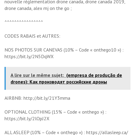
nouvelle réglementation drone canada, drone canada 2019,
drone canada, alex mj on the go ;
^^^^^^^^^^^^^^^^
CODES RABAIS et AUTRES:
NOS PHOTOS SUR CANEVAS (10% – Code « onthego10 ») :
https://bit.ly/2N5DqWX
A lire sur le même sujet:
(empresa de produção de
drones): Как производят российские дроны
AIRBNB: http://bit.ly/21Y3mma
OPTIONAL CLOTHING (15% – Code « onthego ») :
https://bit.ly/2lOpJ2X
ALL ASLEEP (10% – Code « onthego ») : https://allasleep.ca/