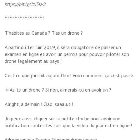
https://bit.ly/2zJ3kv8
^^^^^^^^^^^^^^^^
T’habites au Canada ? T’as un drone ?
À partir du 1er juin 2019, il sera obligatoire de passer un
examen en ligne et avoir un permis pour pouvoir piloter son
drone légalement au pays !
C’est ce que j’ai fait aujourd’hui ! Voici comment ça c’est passé.
↠ As-tu un drone ? Si non, aimerais-tu en avoir un ?
Alright, à demain ! Ciao, saaalut !
Tu peux aussi cliquer sur la petite cloche pour avoir une
notification toutes les fois que la vidéo du jour est en ligne !
#dronecanada #drone #examendronecanada