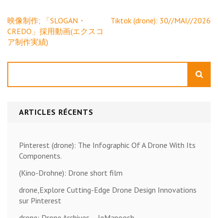
Navigation
映像制作; 「SLOGAN・
Tiktok (drone): 30//MAI//2026
de
CREDO」採用動画(エクスコ
l’article
ア制作実績)
Rechercher
ARTICLES RÉCENTS
Pinterest (drone): The Infographic Of A Drone With Its
Components.
(Kino-Drohne): Drone short film
drone,Explore Cutting-Edge Drone Design Innovations
sur Pinterest
drone; Drone Archives – leManoosh