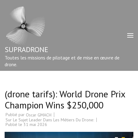
Aller
au
contenu
(Pressez
Entrée)
SUPRADRONE
Toutes les missions de pilotage et de mise en œuvre de
drone.
(drone tarifs): World Drone Prix
Champion Wins $250,000
Publié par
Oscar GMACH
Sur Le Sujet Leader Dans Les Métiers Du Drone:
Publié le
31 mai 2026