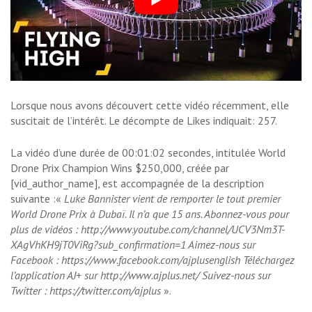
Lorsque nous avons découvert cette vidéo récemment, elle
suscitait de l’intérêt. Le décompte de Likes indiquait: 257.
La vidéo d’une durée de 00:01:02 secondes, intitulée World
Drone Prix Champion Wins $250,000, créée par
[vid_author_name], est accompagnée de la description
suivante :«
Luke Bannister vient de remporter le tout premier
World Drone Prix à Dubaï. Il n’a que 15 ans. Abonnez-vous pour
plus de vidéos : http://www.youtube.com/channel/UCV3Nm3T-
XAgVhKH9jT0ViRg?sub_confirmation=1 Aimez-nous sur
Facebook : https://www.facebook.com/ajplusenglish Téléchargez
l’application AJ+ sur http://www.ajplus.net/ Suivez-nous sur
Twitter : https://twitter.com/ajplus
».