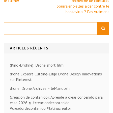
de
Je l’aime!
recherche de contacts
l’article
pourraient-elles aider contre le
hantavirus ? Pas vraiment
Rechercher
ARTICLES RÉCENTS
(Kino-Drohne): Drone short film
drone,Explore Cutting-Edge Drone Design Innovations
sur Pinterest
drone; Drone Archives – leManoosh
(creación de contenido): Aprende a crear contenido para
este 2026🎀 #creaciondecontenido
#creadordecontenido #latinacreator