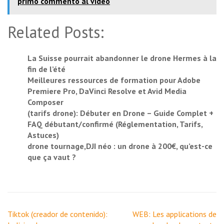
primo commento al video
Related Posts:
La Suisse pourrait abandonner le drone Hermes à la
fin de l’été
Meilleures ressources de formation pour Adobe
Premiere Pro, DaVinci Resolve et Avid Media
Composer
(tarifs drone): Débuter en Drone – Guide Complet +
FAQ débutant/confirmé (Réglementation, Tarifs,
Astuces)
drone tournage,DJI néo : un drone à 200€, qu’est-ce
que ça vaut ?
Navigation
Tiktok (creador de contenido):
WEB: Les applications de