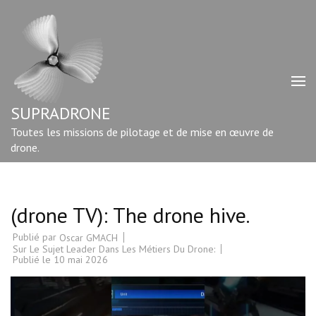
Aller
au
contenu
(Pressez
Entrée)
SUPRADRONE
Toutes les missions de pilotage et de mise en œuvre de
drone.
(drone TV): The drone hive.
Publié par
Oscar GMACH
Sur Le Sujet Leader Dans Les Métiers Du Drone:
Publié le
10 mai 2026