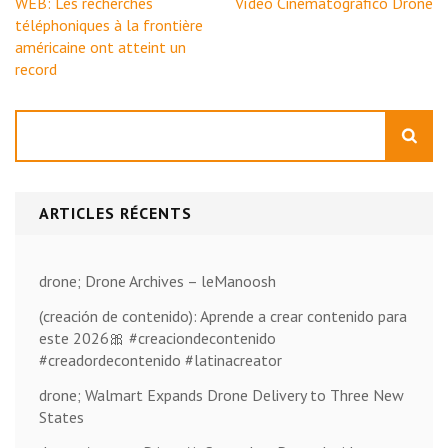
Navigation
WEB: Les recherches
Vídeo Cinematográfico Drone
de
téléphoniques à la frontière
l’article
américaine ont atteint un
record
Rechercher
ARTICLES RÉCENTS
drone; Drone Archives – leManoosh
(creación de contenido): Aprende a crear contenido para
este 2026🎀 #creaciondecontenido
#creadordecontenido #latinacreator
drone; Walmart Expands Drone Delivery to Three New
States