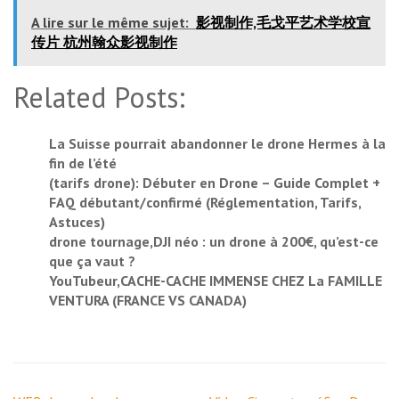
A lire sur le même sujet:
影视制作,毛戈平艺术学校宣
传片 杭州翰众影视制作
Related Posts:
La Suisse pourrait abandonner le drone Hermes à la
fin de l’été
(tarifs drone): Débuter en Drone – Guide Complet +
FAQ débutant/confirmé (Réglementation, Tarifs,
Astuces)
drone tournage,DJI néo : un drone à 200€, qu’est-ce
que ça vaut ?
YouTubeur,CACHE-CACHE IMMENSE CHEZ La FAMILLE
VENTURA (FRANCE VS CANADA)