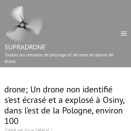
Aller
au
contenu
(Pressez
Entrée)
SUPRADRONE
Toutes les missions de pilotage et de mise en œuvre de
drone.
drone; Un drone non identifié
s’est écrasé et a explosé à Osiny,
dans l’est de la Pologne, environ
100
Publié par
Oscar GMACH