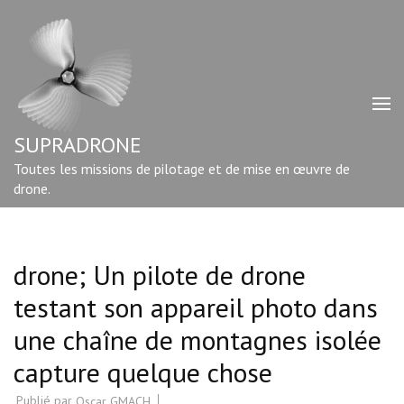
Aller
au
contenu
(Pressez
Entrée)
SUPRADRONE
Toutes les missions de pilotage et de mise en œuvre de
drone.
drone; Un pilote de drone
testant son appareil photo dans
une chaîne de montagnes isolée
capture quelque chose
Publié par
Oscar GMACH