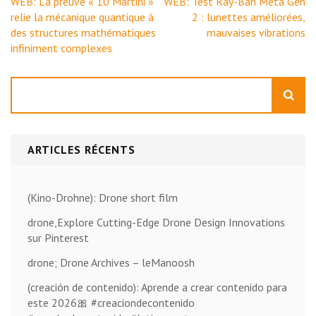
Navigation
WEB: La preuve « 10 Martini »
WEB: Test Ray-Ban Meta Gen
de
relie la mécanique quantique à
2 : lunettes améliorées,
l’article
des structures mathématiques
mauvaises vibrations
infiniment complexes
Rechercher
ARTICLES RÉCENTS
(Kino-Drohne): Drone short film
drone,Explore Cutting-Edge Drone Design Innovations
sur Pinterest
drone; Drone Archives – leManoosh
(creación de contenido): Aprende a crear contenido para
este 2026🎀 #creaciondecontenido