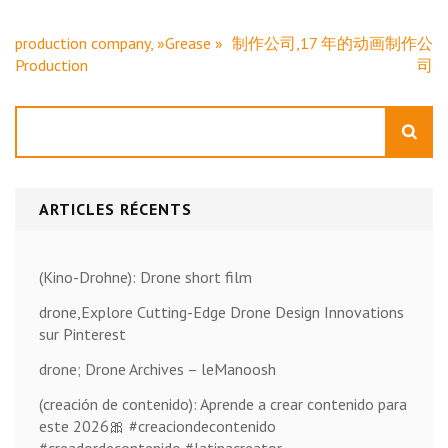
Navigation
production company, »Grease »
制作公司,17 年的动画制作公
de
Production
司
l’article
Rechercher
ARTICLES RÉCENTS
(Kino-Drohne): Drone short film
drone,Explore Cutting-Edge Drone Design Innovations
sur Pinterest
drone; Drone Archives – leManoosh
(creación de contenido): Aprende a crear contenido para
este 2026🎀 #creaciondecontenido