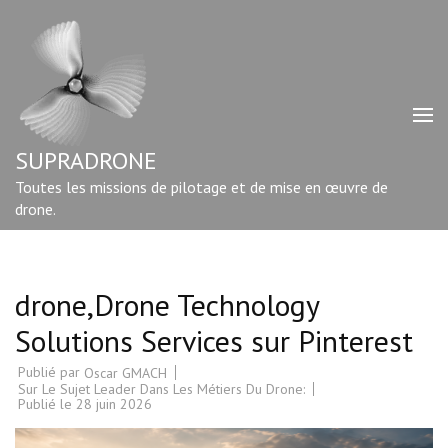
Aller
au
contenu
(Pressez
Entrée)
SUPRADRONE
Toutes les missions de pilotage et de mise en œuvre de
drone.
drone,Drone Technology
Solutions Services sur Pinterest
Publié par
Oscar GMACH
Sur Le Sujet Leader Dans Les Métiers Du Drone:
Publié le
28 juin 2026