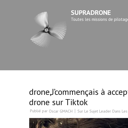
Aller
SUPRADRONE
au
contenu
Toutes les missions de pilotag
(Pressez
Entrée)
drone,J’commençais à accept
drone sur Tiktok
Publié par
Sur Le Sujet Leader Dans Les
Oscar GMACH