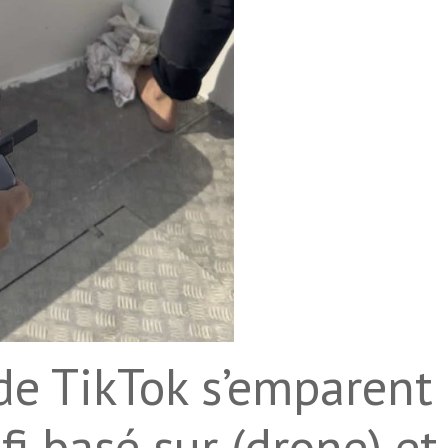
 de TikTok s’emparent
i basé sur (drone) et