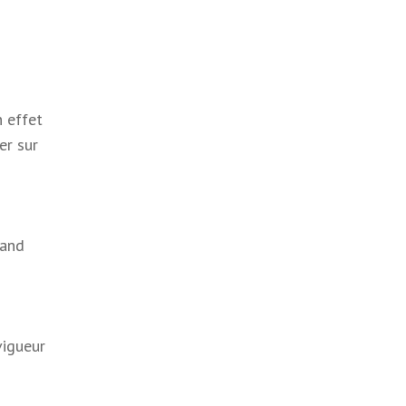
 effet
er sur
rand
vigueur