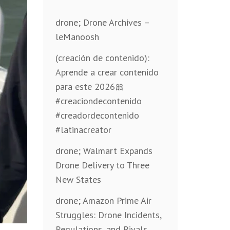
drone; Drone Archives –
leManoosh
(creación de contenido):
Aprende a crear contenido
para este 2026🎀
#creaciondecontenido
#creadordecontenido
#latinacreator
drone; Walmart Expands
Drone Delivery to Three
New States
drone; Amazon Prime Air
Struggles: Drone Incidents,
Regulations, and Rivals