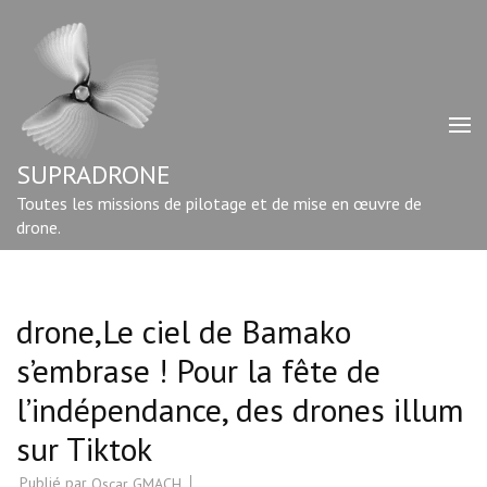
Aller
au
contenu
(Pressez
Entrée)
SUPRADRONE
Toutes les missions de pilotage et de mise en œuvre de
drone.
drone,Le ciel de Bamako
s’embrase ! Pour la fête de
l’indépendance, des drones illum
sur Tiktok
Publié par
Oscar GMACH