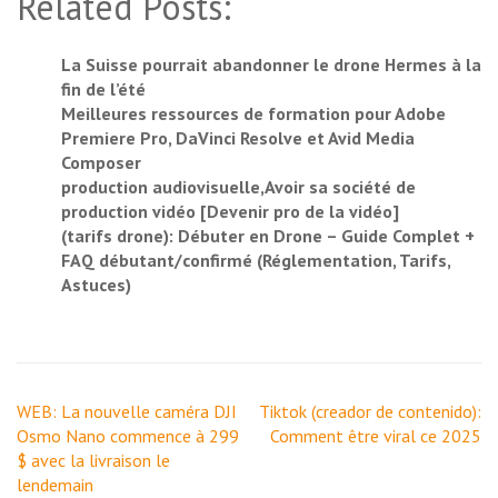
Related Posts:
La Suisse pourrait abandonner le drone Hermes à la
fin de l’été
Meilleures ressources de formation pour Adobe
Premiere Pro, DaVinci Resolve et Avid Media
Composer
production audiovisuelle,Avoir sa société de
production vidéo [Devenir pro de la vidéo]
(tarifs drone): Débuter en Drone – Guide Complet +
FAQ débutant/confirmé (Réglementation, Tarifs,
Astuces)
Navigation
WEB: La nouvelle caméra DJI
Tiktok (creador de contenido):
de
Osmo Nano commence à 299
Comment être viral ce 2025
l’article
$ avec la livraison le
lendemain