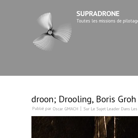
Aller
SUPRADRONE
au
contenu
Toutes les missions de pilotag
(Pressez
Entrée)
droon; Drooling, Boris Groh
Publié par
Sur Le Sujet Leader Dans Les
Oscar GMACH