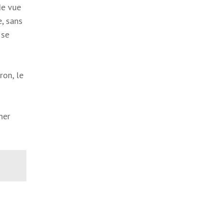
de vue
, sans
 se
ron, le
her