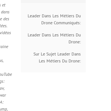
 et
, dans
Leader Dans Les Métiers Du
ée des
Drone Communiqués:
ées.
vidéos
Leader Dans Les Métiers Du
Drone:
raine
Sur Le Sujet Leader Dans
s,
Les Métiers Du Drone:
YouTube
gs:
ov,
#war
A:
rump,