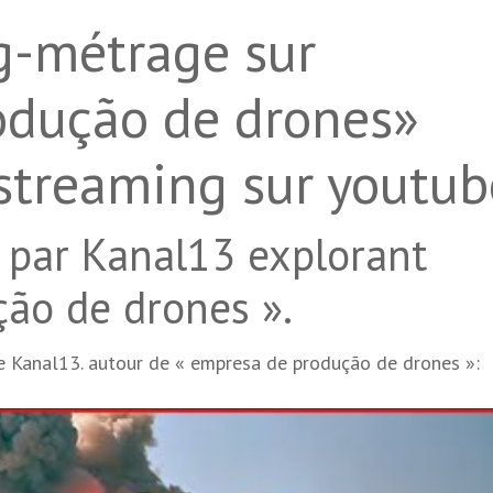
g-métrage sur
odução de drones»
streaming sur youtub
 par Kanal13 explorant
ão de drones ».
ée Kanal13. autour de « empresa de produção de drones »: