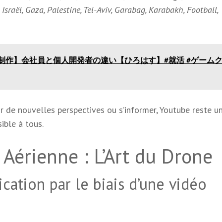
Israël, Gaza, Palestine, Tel-Aviv, Garabag, Karabakh, Football,
制作】会社員と個人開発者の違い【ひろはす】#就活 #ゲーム
r de nouvelles perspectives ou s’informer, Youtube reste u
ible à tous.
Aérienne : L’Art du Drone
ation par le biais d’une vidéo