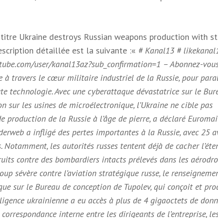
titre Ukraine destroys Russian weapons production with st
escription détaillée est la suivante :«
# Kanal13 # likekanal
tube.com/user/kanal13az?sub_confirmation=1 – Abonnez-vou
 travers le cœur militaire industriel de la Russie, pour paral
e technologie. Avec une cyberattaque dévastatrice sur le Bur
n sur les usines de microélectronique, l’Ukraine ne cible pas
de production de la Russie à l’âge de pierre, a déclaré Euroma
derweb a infligé des pertes importantes à la Russie, avec 25 a
 Notamment, les autorités russes tentent déjà de cacher l’ét
uits contre des bombardiers intacts prélevés dans les aérodr
oup sévère contre l’aviation stratégique russe, le renseigneme
ue sur le Bureau de conception de Tupolev, qui conçoit et pro
elligence ukrainienne a eu accès à plus de 4 gigaoctets de don
correspondance interne entre les dirigeants de l’entreprise, le