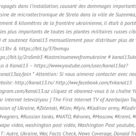
ropagés dans l’installation, causant des dommages importants
’usine de microélectronique de Strela dans la ville de Suzemka
ement 8 kilomètres de la frontière ukrainienne, il était à port
es plus importants de toutes les plantes militaires russes cibl
i et soutenez Kanal13 mensuellement pour distribuer plus de 
al13tv & https://bit.ly/37bvmqu
ps://bit.ly/2rs6mb3 #lastminuenewsfromukraine # kanal13uk
vous à Kanal13 – https://www.youtube.com/user/kanal13az?
nal13az/join * Attention: Si vous aimerez contacter avec nou
te: http://kanal13.tv/ http://ww.facebook.com/tvkanal13
tagram.com/kanal13.az cliquez et abonnez-vous à la chaîne 
internet televiziyası ] The First Internet TV of Azerbaijan Ta
sion of Ukraine, #Zelenski, #Kiev, #Kyiv, #Kadirov army, #Kadir
 #vagners, #Russian tanks, #NATO, #drones, #Moscow, #Kreml, 
wapo video, washington post vidéo, Washington Post youtube, 
rt, T: Autre, Ukraine, War, Facts Check, News Coverage, Donald T