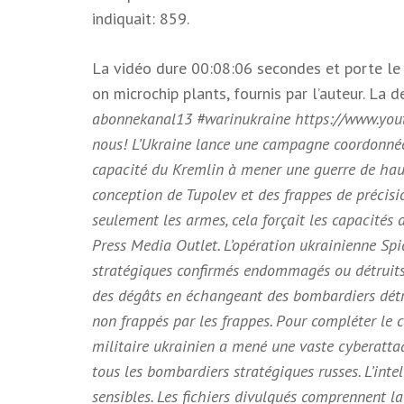
indiquait: 859.
La vidéo dure 00:08:06 secondes et porte le 
on microchip plants, fournis par l’auteur. La d
abonnekanal13 #warinukraine https://www.you
nous! L’Ukraine lance une campagne coordonnée à
capacité du Kremlin à mener une guerre de haut
conception de Tupolev et des frappes de précisio
seulement les armes, cela forçait les capacités 
Press Media Outlet. L’opération ukrainienne Spi
stratégiques confirmés endommagés ou détruits.
des dégâts en échangeant des bombardiers détr
non frappés par les frappes. Pour compléter le c
militaire ukrainien a mené une vaste cyberattaq
tous les bombardiers stratégiques russes. L’int
sensibles. Les fichiers divulgués comprennent la 