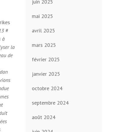
juin 2025
mai 2025
rikes
13 #
avril 2025
s à
mars 2025
yser la
eau de
février 2025
idan
janvier 2025
vions
endue
octobre 2024
omes
septembre 2024
nt
duit
août 2024
nées
s
juin 2024