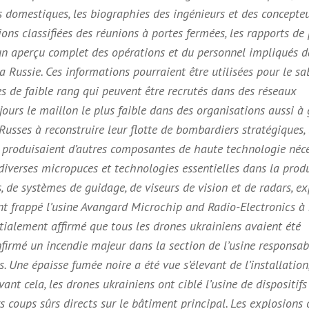
 domestiques, les biographies des ingénieurs et des concepteur
ns classifiées des réunions à portes fermées, les rapports de 
un aperçu complet des opérations et du personnel impliqués d
la Russie. Ces informations pourraient être utilisées pour le s
es de faible rang qui peuvent être recrutés dans des réseaux
jours le maillon le plus faible dans des organisations aussi à
 Russes à reconstruire leur flotte de bombardiers stratégiques, 
i produisaient d’autres composantes de haute technologie néc
t diverses micropuces et technologies essentielles dans la prod
s, de systèmes de guidage, de viseurs de vision et de radars, e
t frappé l’usine Avangard Microchip and Radio-Electronics à 
itialement affirmé que tous les drones ukrainiens avaient été
onfirmé un incendie majeur dans la section de l’usine responsab
 Une épaisse fumée noire a été vue s’élevant de l’installation
ant cela, les drones ukrainiens ont ciblé l’usine de dispositifs
coups sûrs directs sur le bâtiment principal. Les explosions 