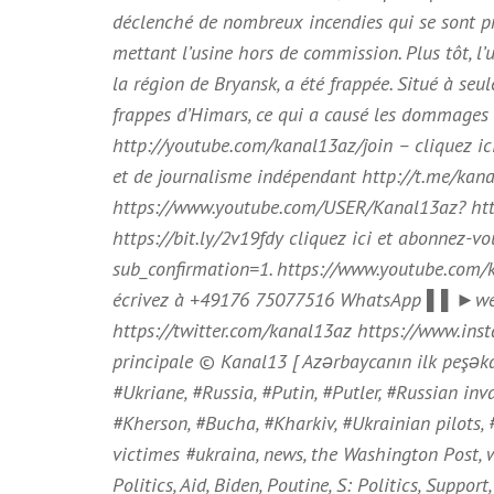
déclenché de nombreux incendies qui se sont p
mettant l’usine hors de commission. Plus tôt, l
la région de Bryansk, a été frappée. Situé à seul
frappes d’Himars, ce qui a causé les dommages l
http://youtube.com/kanal13az/join – cliquez ic
et de journalisme indépendant http://t.me/kan
https://www.youtube.com/USER/Kanal13az? htt
https://bit.ly/2v19fdy cliquez ici et abonnez-
sub_confirmation=1. https://www.youtube.com/ka
écrivez à +49176 75077516 WhatsApp ▌▌►websi
https://twitter.com/kanal13az https://www.ins
principale © Kanal13 [ Azərbaycanın ilk peşəkar 
#Ukriane, #Russia, #Putin, #Putler, #Russian inva
#Kherson, #Bucha, #Kharkiv, #Ukrainian pilots,
victimes #ukraina, news, the Washington Post, 
Politics, Aid, Biden, Poutine, S: Politics, Suppo