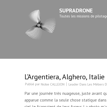
Aller
SUPRADRONE
au
contenu
Toutes les missions de pilotag
(Pressez
Entrée)
L’Argentiera, Alghero, Italie
Publié par
Leader Dans Les Métiers D
Nickie CALLEJON
Par une journée très nuageuse, juste avant que
apparue comme la seule chose statique dans t
ciel le frappaient de leur fureur. La photo m’a