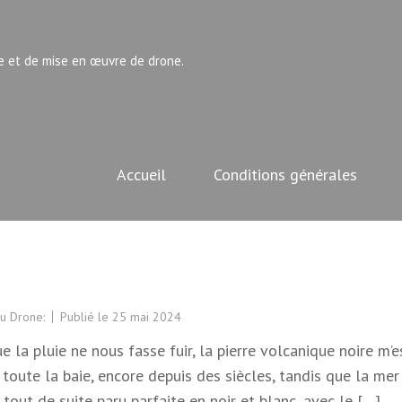
e et de mise en œuvre de drone.
Accueil
Conditions générales
u Drone:
Publié le
25 mai 2024
 la pluie ne nous fasse fuir, la pierre volcanique noire m’e
oute la baie, encore depuis des siècles, tandis que la mer 
 tout de suite paru parfaite en noir et blanc, avec le […]