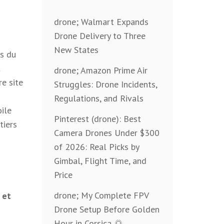
drone; Walmart Expands
Drone Delivery to Three
New States
rs du
t
drone; Amazon Prime Air
re site
Struggles: Drone Incidents,
Regulations, and Rivals
oile
Pinterest (drone): Best
tiers
Camera Drones Under $300
of 2026: Real Picks by
Gimbal, Flight Time, and
Price
drone; My Complete FPV
 et
Drone Setup Before Golden
Hour in Corsica 🌅