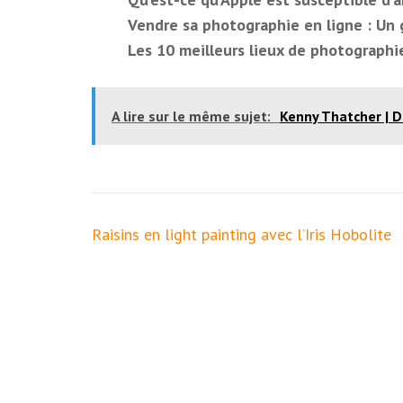
Vendre sa photographie en ligne : Un 
Les 10 meilleurs lieux de photographi
A lire sur le même sujet:
Kenny Thatcher | De
Navigation
Raisins en light painting avec l’Iris Hobolite
de
l’article