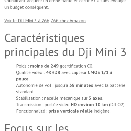
souhaitant acquérir un drone fiable et certifié C0 sans engager
un budget conséquent.
Voir le DJI Mini 3 à 266,76€ chez Amazon
Caractéristiques
principales du Dji Mini 3
Poids :
moins de 249 g
certification C0.
Qualité vidéo :
4KHDR
avec capteur
CMOS 1/1,3
pouce
.
Autonomie de vol : jusqu’à
38 minutes
avec la batterie
standard.
Stabilisation : nacelle mécanique sur
3 axes
.
Transmission : portée vidéo
HD environ 10 km
(DJI O2).
Fonctionnalité :
prise verticale réelle
indigène.
Focus sur les