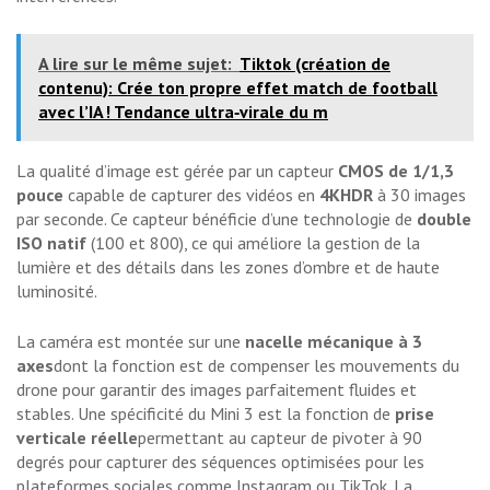
A lire sur le même sujet:
Tiktok (création de
contenu): Crée ton propre effet match de football
avec l’IA ! Tendance ultra‑virale du m
La qualité d’image est gérée par un capteur
CMOS de 1/1,3
pouce
capable de capturer des vidéos en
4KHDR
à 30 images
par seconde. Ce capteur bénéficie d’une technologie de
double
ISO natif
(100 et 800), ce qui améliore la gestion de la
lumière et des détails dans les zones d’ombre et de haute
luminosité.
La caméra est montée sur une
nacelle mécanique à 3
axes
dont la fonction est de compenser les mouvements du
drone pour garantir des images parfaitement fluides et
stables. Une spécificité du Mini 3 est la fonction de
prise
verticale réelle
permettant au capteur de pivoter à 90
degrés pour capturer des séquences optimisées pour les
plateformes sociales comme Instagram ou TikTok. La