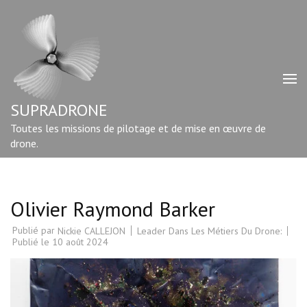
Aller
au
contenu
(Pressez
Entrée)
SUPRADRONE
Toutes les missions de pilotage et de mise en œuvre de
drone.
Olivier Raymond Barker
Publié par
Leader Dans Les Métiers Du Drone:
Nickie CALLEJON
Publié le
10 août 2024