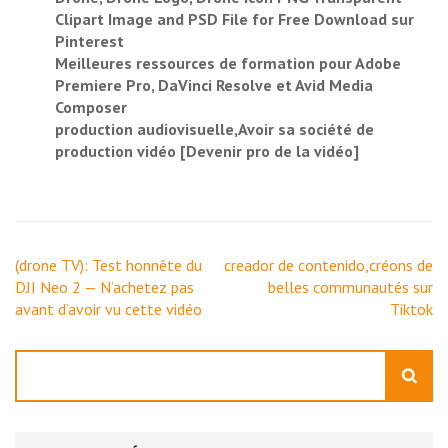
Clipart Image and PSD File for Free Download sur
Pinterest
Meilleures ressources de formation pour Adobe
Premiere Pro, DaVinci Resolve et Avid Media
Composer
production audiovisuelle,Avoir sa société de
production vidéo [Devenir pro de la vidéo]
Navigation
(drone TV): Test honnête du
creador de contenido,créons de
de
DJI Neo 2 — N’achetez pas
belles communautés sur
l’article
avant d’avoir vu cette vidéo
Tiktok
Rechercher