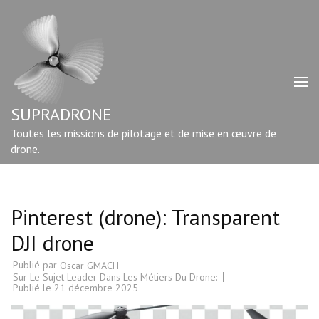
Aller
au
contenu
(Pressez
Entrée)
SUPRADRONE
Toutes les missions de pilotage et de mise en œuvre de
drone.
Pinterest (drone): Transparent
DJI drone
Publié par
Oscar GMACH
Sur Le Sujet Leader Dans Les Métiers Du Drone:
Publié le
21 décembre 2025