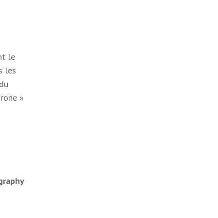
t le
s les
 du
Drone »
ography