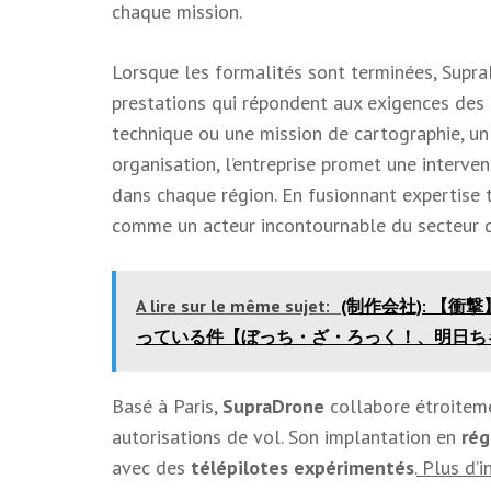
chaque mission.
Lorsque les formalités sont terminées, Supra
prestations qui répondent aux exigences des c
technique ou une mission de cartographie, un 
organisation, l’entreprise promet une interv
dans chaque région. En fusionnant expertise 
comme un acteur incontournable du secteur d
A lire sur le même sujet:
(制作会社): 【
っている件【ぼっち・ざ・ろっく！、明日ち
Basé à Paris,
SupraDrone
collabore étroitem
autorisations de vol. Son implantation en
rég
avec des
télépilotes expérimentés
.
Plus d’i