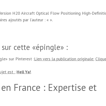
Version H20 Aircraft Optical Flow Positioning High-Definiti
res ajoutés par l’auteur : «
».
sur cette «épingle» :
gle» sur Pinterest :
Lien vers la publication originale:
Clique
ujet est :
Hell Ya!
.
en France : Expertise et