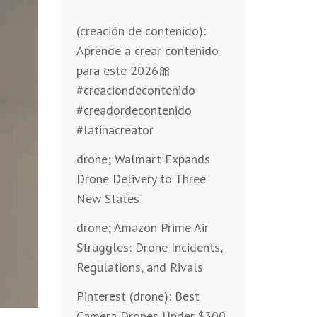
(creación de contenido):
Aprende a crear contenido
para este 2026🎀
#creaciondecontenido
#creadordecontenido
#latinacreator
drone; Walmart Expands
Drone Delivery to Three
New States
drone; Amazon Prime Air
Struggles: Drone Incidents,
Regulations, and Rivals
Pinterest (drone): Best
Camera Drones Under $300