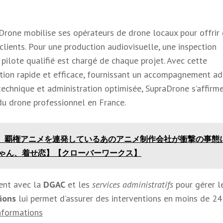
Drone mobilise ses opérateurs de drone locaux pour offrir
lients. Pour une production audiovisuelle, une inspection
pilote qualifié est chargé de chaque projet. Avec cette
ention rapide et efficace, fournissant un accompagnement a
technique et administration optimisée, SupraDrone s’affirm
u drone professionnel en France.
衝撃】覇権アニメを連発しているあのアニメ制作会社が衝撃の事態
ゃん、着せ恋】【クローバーワークス】
ent avec la
DGAC
et les
services administratifs
pour gérer l
ions
lui permet d’assurer des interventions en moins de 24
nformations