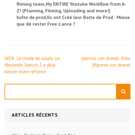
filming team,My ENTIRE Youtube Workflow from A-
Z! (Planning, Filming, Uploading and more!)
boîte de prod,Ils ont Créé leur Boite de Prod : Mieux
que de rester Free-Lance ?
Navigation
WEB: Le mode de souris sur
(riprese con drone): Stilo
de
Nintendo Switch 2 a déjà
(Riprese con drone)
l’article
besoin d’une refonte
Rechercher
ARTICLES RÉCENTS