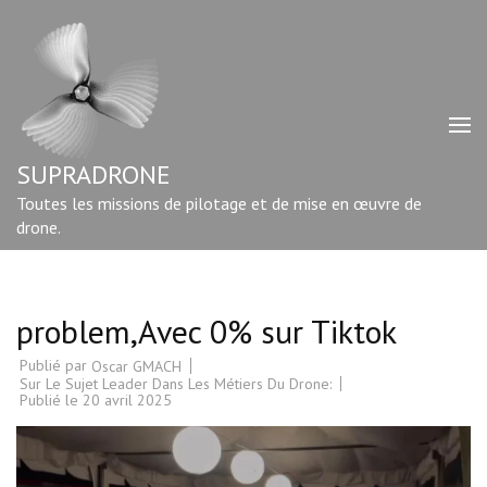
Aller
au
contenu
(Pressez
Entrée)
SUPRADRONE
Toutes les missions de pilotage et de mise en œuvre de
drone.
problem,Avec 0% sur Tiktok
Publié par
Oscar GMACH
Sur Le Sujet Leader Dans Les Métiers Du Drone:
Publié le
20 avril 2025