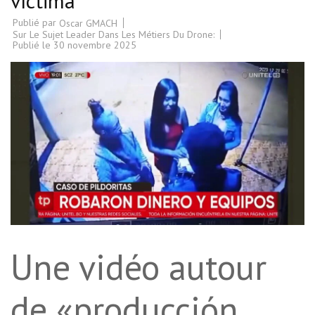
víctima
Publié par
Oscar GMACH
Sur Le Sujet Leader Dans Les Métiers Du Drone:
Publié le
30 novembre 2025
Une vidéo autour
de «producción