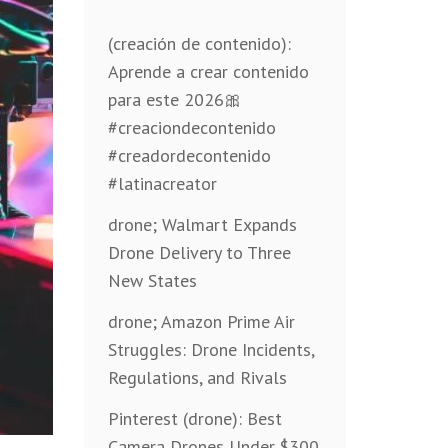
(creación de contenido):
Aprende a crear contenido
para este 2026🎀
#creaciondecontenido
#creadordecontenido
#latinacreator
drone; Walmart Expands
Drone Delivery to Three
New States
drone; Amazon Prime Air
Struggles: Drone Incidents,
Regulations, and Rivals
Pinterest (drone): Best
Camera Drones Under $300