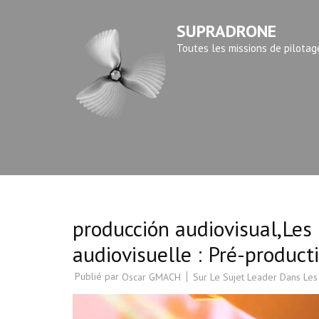
Aller
SUPRADRONE
au
contenu
Toutes les missions de pilotag
(Pressez
Entrée)
producción audiovisual,Les 
audiovisuelle : Pré-product
Publié par
Sur Le Sujet Leader Dans Les
Oscar GMACH