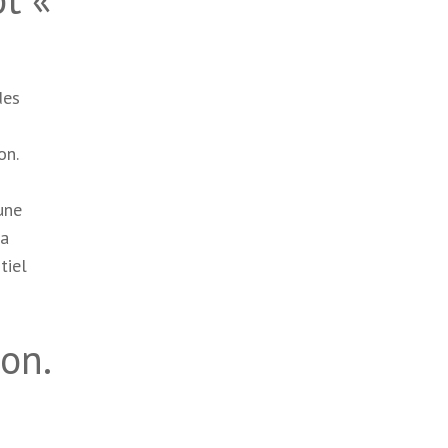
des
on.
une
la
tiel
ion.