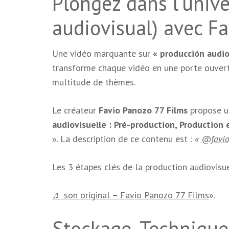
Plongez dans l’univ
audiovisual) avec Fa
Une vidéo marquante sur
« producción audio
transforme chaque vidéo en une porte ouvert
multitude de thèmes.
Le créateur
Favio Panozo 77 Films
propose un
audiovisuelle : Pré-production, Production 
». La description de ce contenu est :
«
@favio
Les 3 étapes clés de la production audiovisue
♬ son original – Favio Panozo 77 Films
».
Stockage, Technique e