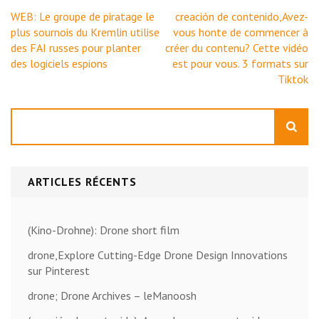
Navigation
WEB: Le groupe de piratage le
creación de contenido,Avez-
de
plus sournois du Kremlin utilise
vous honte de commencer à
l’article
des FAI russes pour planter
créer du contenu? Cette vidéo
des logiciels espions
est pour vous. 3 formats sur
Tiktok
Rechercher
ARTICLES RÉCENTS
(Kino-Drohne): Drone short film
drone,Explore Cutting-Edge Drone Design Innovations
sur Pinterest
drone; Drone Archives – leManoosh