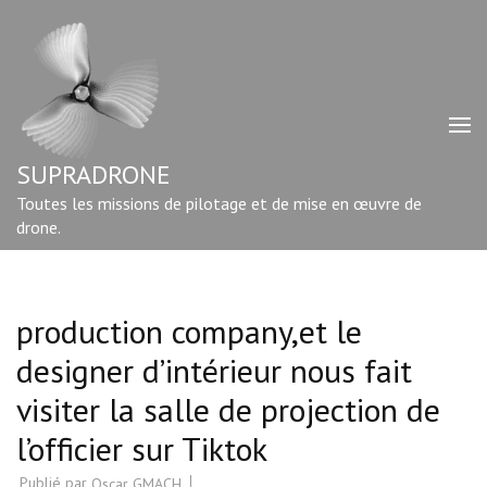
Aller
au
contenu
(Pressez
Entrée)
SUPRADRONE
Toutes les missions de pilotage et de mise en œuvre de
drone.
production company,et le
designer d’intérieur nous fait
visiter la salle de projection de
l’officier sur Tiktok
Publié par
Oscar GMACH