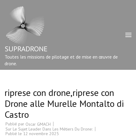
Aller
au
contenu
(Pressez
Entrée)
SUPRADRONE
Toutes les missions de pilotage et de mise en œuvre de
drone.
riprese con drone,riprese con
Drone alle Murelle Montalto di
Castro
Publié par
Oscar GMACH
Sur Le Sujet Leader Dans Les Métiers Du Drone:
Publié le
12 novembre 2025