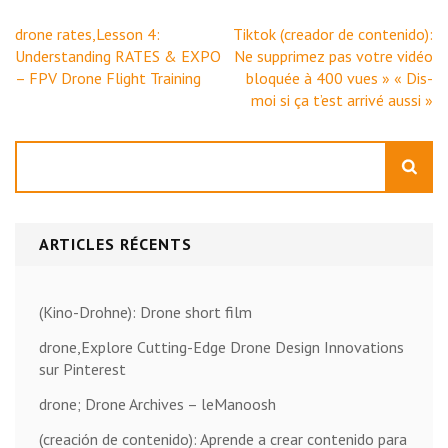
Navigation
drone rates,Lesson 4:
Tiktok (creador de contenido):
de
Understanding RATES & EXPO
Ne supprimez pas votre vidéo
l’article
– FPV Drone Flight Training
bloquée à 400 vues » « Dis-
moi si ça t’est arrivé aussi »
Rechercher
ARTICLES RÉCENTS
(Kino-Drohne): Drone short film
drone,Explore Cutting-Edge Drone Design Innovations
sur Pinterest
drone; Drone Archives – leManoosh
(creación de contenido): Aprende a crear contenido para