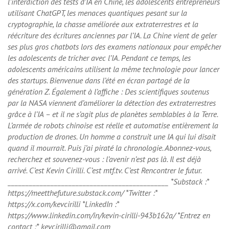
l’interdiction des tests d’IA en Chine, les adolescents entrepreneurs
utilisant ChatGPT, les menaces quantiques pesant sur la
cryptographie, la chasse améliorée aux extraterrestres et la
réécriture des écritures anciennes par l’IA. La Chine vient de geler
ses plus gros chatbots lors des examens nationaux pour empêcher
les adolescents de tricher avec l’IA. Pendant ce temps, les
adolescents américains utilisent la même technologie pour lancer
des startups. Bienvenue dans l’été en écran partagé de la
génération Z. Également à l’affiche : Des scientifiques soutenus
par la NASA viennent d’améliorer la détection des extraterrestres
grâce à l’IA – et il ne s’agit plus de planètes semblables à la Terre.
L’armée de robots chinoise est réelle et automatise entièrement la
production de drones.
Un homme a construit une IA qui lui disait
quand il mourrait. Puis j’ai piraté la chronologie. Abonnez-vous,
recherchez et souvenez-vous : l’avenir n’est pas là. Il est déjà
arrivé. C’est Kevin Cirilli. C’est mtf.tv. C’est Rencontrer le futur.
_____________________________________________ *Substack :*
https://meetthefuture.substack.com/ *Twitter :*
https://x.com/kevcirilli *LinkedIn :*
https://www.linkedin.com/in/kevin-cirilli-943b162a/ *Entrez en
contact :* kevcirilli@gmail.com