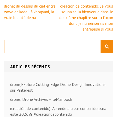
Navigation
drone; du dessus du ciel entre
creación de contenido; Je vous
de
zawa et kadali à khogyani, la
souhaite la bienvenue dans le
l’article
vraie beauté de na
deuxième chapitre sur la façon
dont je numériserais mon
entreprise si vous
Rechercher
ARTICLES RÉCENTS
drone,Explore Cutting-Edge Drone Design Innovations
sur Pinterest
drone; Drone Archives – leManoosh
(creación de contenido): Aprende a crear contenido para
este 2026🎀 #creaciondecontenido