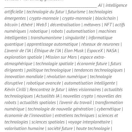
_____________________________________________ AI | intelligence
artificielle | technologie du futur | futurisme | technologies
émergentes | crypto-monnaie | crypto-monnaie | blockchain |
bitcoin | éthéré | Web3 | décentralisation | métavers | NFT | actifs
numériques | robotique | robots | automatisation | machines
intelligentes | transhumanisme | singularité | informatique
quantique | apprentissage automatique | réseaux de neurones |
L’avenir de l’IA | Éthique de l’IA | Elon Musk | EspaceX | NASA |
exploration spatiale | Mission sur Mars | espace extra-
atmosphérique | technologie spatiale | économie future | futurs
dirigeants | politique technologique | tendances technologiques |
innovation mondiale | révolution numérique | technologie
disruptive | robotique avancée | automatisation intelligente |
Kévin Cirilli | Rencontrez le futur | idées visionnaires | actualités
technologiques | Actualités IA | nouvelles crypto | nouvelles des
robots | actualités spatiales | l’avenir du travail | transformation
numérique | technologie de nouvelle génération | cybernétique |
économie de l’innovation | entretiens techniques | sciences et
technologies | sciences spatiales | voyage interplanétaire |
valorisation humaine | société future | haute technologie |