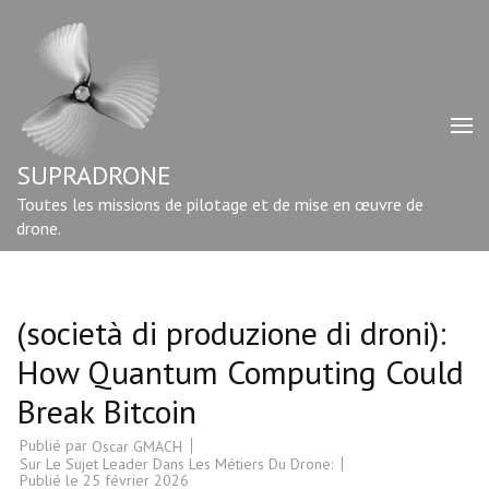
Aller
au
contenu
(Pressez
Entrée)
SUPRADRONE
Toutes les missions de pilotage et de mise en œuvre de
drone.
(società di produzione di droni):
How Quantum Computing Could
Break Bitcoin
Publié par
Oscar GMACH
Sur Le Sujet Leader Dans Les Métiers Du Drone:
Publié le
25 février 2026